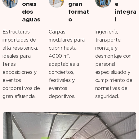
ones
gran
e
dos
format
integra
aguas
o
l
Estructuras
Carpas
Ingeniería,
importadas de
modulares para
transporte,
alta resistencia,
cubrir hasta
montaje y
ideales para
4000 m²,
desmontaje con
ferias,
adaptables a
personal
exposiciones y
conciertos,
especializado y
eventos
festivales y
cumplimiento de
corporativos de
eventos
normativas de
gran afluencia.
deportivos.
seguridad.