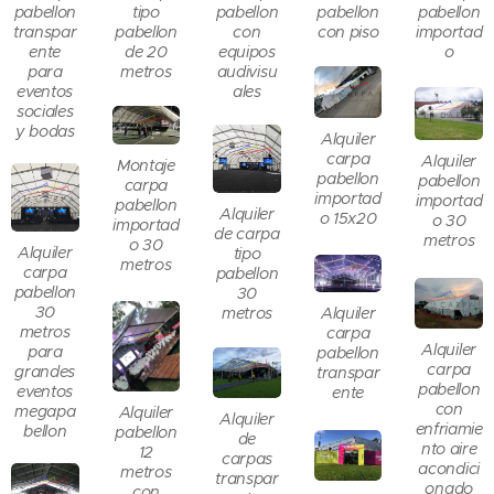
tipo
pabellon
pabellon
pabellon
pabellon
pabellon
transpar
con
con piso
importad
de 20
ente
equipos
o
metros
para
audivisu
eventos
ales
sociales
y bodas
Alquiler
carpa
Alquiler
Montaje
pabellon
pabellon
carpa
importad
importad
pabellon
Alquiler
o 15x20
o 30
importad
de carpa
metros
o 30
Alquiler
tipo
metros
carpa
pabellon
pabellon
30
30
metros
Alquiler
metros
carpa
Alquiler
para
pabellon
carpa
grandes
transpar
pabellon
eventos
ente
con
megapa
Alquiler
Alquiler
enfriamie
bellon
pabellon
de
nto aire
12
carpas
acondici
metros
transpar
onado
con